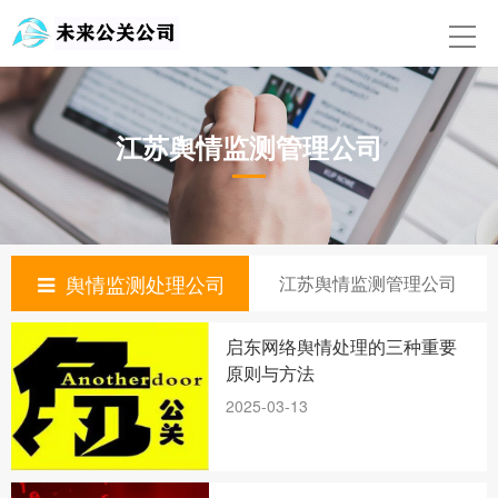
首页
关于我们
江苏舆情监测管理公司
舆情监测公司
媒体发布
公关公司
舆情监测处理公司
江苏舆情监测管理公司
新闻动态
启东网络舆情处理的三种重要
舆情监测处理公司
原则与方法
2025-03-13
品牌营销
联系我们