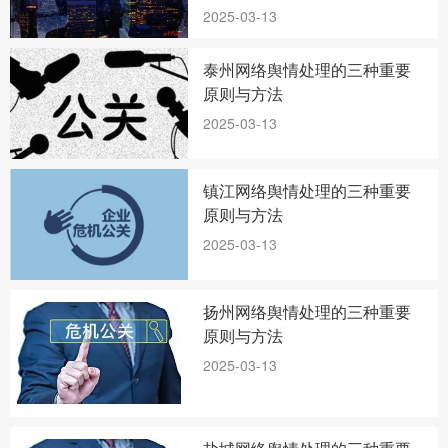
2025-03-13
泰州网络舆情处理的三种重要
原则与方法
2025-03-13
镇江网络舆情处理的三种重要
原则与方法
2025-03-13
​扬州网络舆情处理的三种重要
原则与方法
2025-03-13